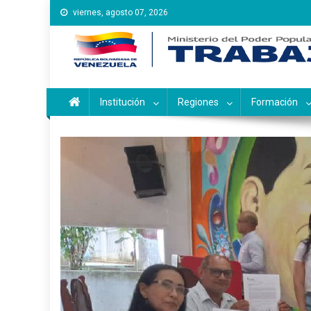
Saltar
viernes, agosto 07, 2026
al
contenido
Instituto Nacional de Ca
Inces
Institución
Regiones
Formación