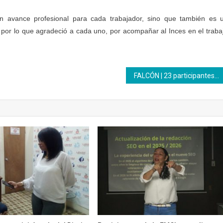
n avance profesional para cada trabajador, sino que también es 
 por lo que agradeció a cada uno, por acompañar al Inces en el traba
FALCÓN | 23 participantes Inces culminan aprendizajes en el área de refrigeración en la Uptag