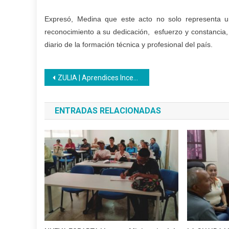
Expresó, Medina que este acto no solo representa u
reconocimiento a su dedicación, esfuerzo y constancia,
diario de la formación técnica y profesional del país.
Navegación
ZULIA | Aprendices Inces promocionan App en UNA ornada de Atención Integral para Emprendedores
de
ENTRADAS RELACIONADAS
entradas