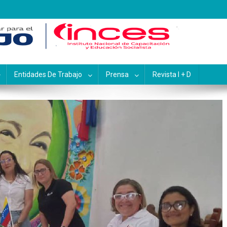
pacitación y Educación Socialis
Entidades De Trabajo
Prensa
Revista I + D