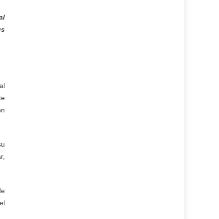
al
us
al
te
on
su
r,
de
el