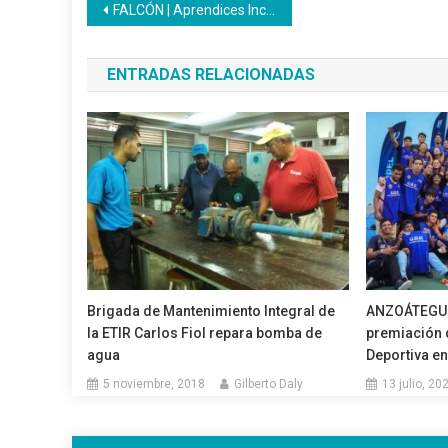
Navegación
FALCÓN | Aprendices Inces conocen acerca de la violencia intrafamiliar
de
ENTRADAS RELACIONADAS
entradas
Brigada de Mantenimiento Integral de
ANZOÁTEGUI
la ETIR Carlos Fiol repara bomba de
premiación d
agua
Deportiva e
5 noviembre, 2018
Gilberto Daly
13 julio, 20