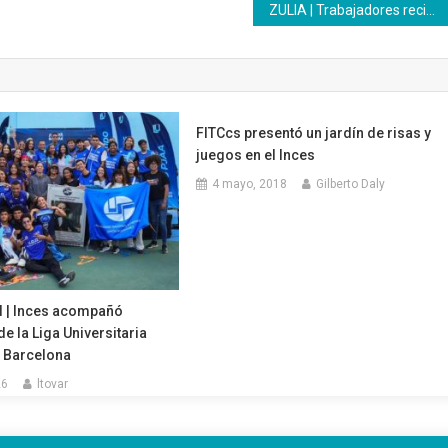
ZULIA | Trabajadores reciben titularidad y ascenso de cargo
FITCcs presentó un jardín de risas y
juegos en el Inces
4 mayo, 2018
Gilberto Daly
 | Inces acompañó
e la Liga Universitaria
n Barcelona
26
ltovar