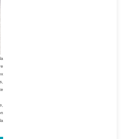
la
re
ex
s,
te
e,
ón
la