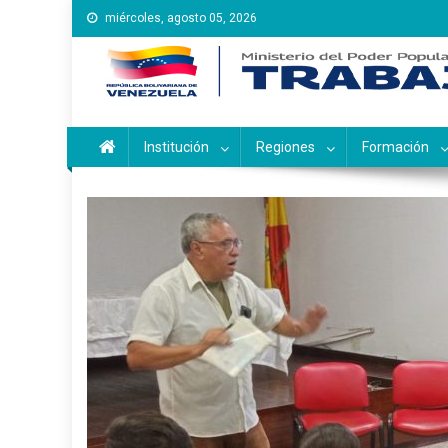
Saltar
miércoles, agosto 05, 2026
al
contenido
Instituto Nacional de Ca
Inces
Institución
Regiones
Formación