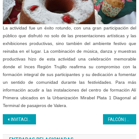
La actividad fue un éxito rotundo, con una gran participación del
público que disfrutó no solo de las presentaciones artísticas y las
exhibiciones productivas, sino también del ambiente festivo que
reinaba en el lugar. La combinación de música, danza y muestras
productivas hizo de esta actividad una celebración memorable
donde el Inces Región Trujillo reafirma su compromiso con la
formación integral de sus participantes y su dedicación a fomentar
un sentido de comunidad durante las festividades. Para más
información acudir a las instalaciones del centro de formación Alí
Primera ubicados en la Urbanización Mirabel Plata 1 Diagonal al
Terminal de pasajeros de Valera.
Navegación
INVITACIÓN
FALCÓN | 70 Aprendices Inces se forman bajo la modalidad de formación dual en Pdvsa y Cardon IV
de