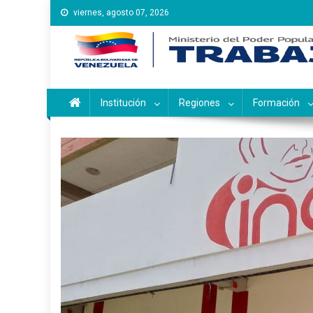
Saltar
viernes, agosto 07, 2026
al
contenido
Instituto Nacional de Ca
Inces
Institución
Regiones
Formación