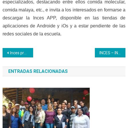
especializados, destacando entre ellos comida molecular,
comida malaya, etc., e invita a los interesados en formarse a
descargar la Inces APP, disponible en las tiendas de
aplicaciones de Androide y iOs y a estar pendiente de las
redes sociales de la escuela.
Navegación
Inces presente en la XVII edición de la FITVEN Venezuela
INCES – INATUR renuevan convenio de cooperación interinstitucional
de
ENTRADAS RELACIONADAS
entradas