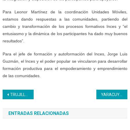
Para Leonor Martínez de la coordinación Unidades Móviles,
estamos dando respuestas a las comunidades, partiendo del
cambio y transformación de los procesos formativos Inces y “el
entusiasmo y la dinámica de los participantes ha dado muy buenos
resultados”.
Para el jefe de formación y autoformación del Inces, Jorge Luis
Guzmán, el Inces y el poder popular se vincularon para desarrollar
formación productiva para el empoderamiento y emprendimiento
de las comunidades.
Navegación
TRUJILLO | Inces hace entrega masiva de certificados
YARACUY | Residentes de Sabana Larga aprendieron la técnica para elaborar pan
de
ENTRADAS RELACIONADAS
entradas