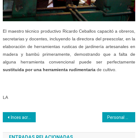
El maestro técnico productivo Ricardo Ceballos capacitó a obreros,
secretarias y docentes, incluyendo la directora del preescolar, en la
elaboración de herramientas rusticas de jardinería artesanales en
madera y bambú primeramente, demostrando que a falta de
alguna herramienta convencional puede ser perfectamente
su
stituida
por
una herramienta rudimentaria
de cultivo.
LA
Navegación
Inces acredita a 64 insulares en diferentes ocupaciones
Personal del sector salud culminó curso de panificación
de
ENTRADAS RELACIONADAS