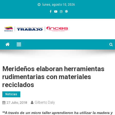
Saltar
lunes, agosto 10, 2026
al
contenido
Instituto Nacional de
Inces
Capacitación y Educación
Socialista
Merideños elaboran herramientas
rudimentarias con materiales
reciclados
Noticias
Gilberto Daly
27 Julio, 2018
**A través de un micro taller aprendieron ha utilizar la madera y