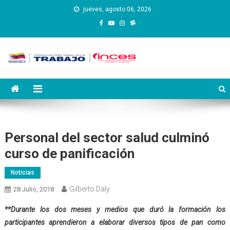
Saltar
jueves, agosto 06, 2026
al
contenido
Instituto Nacional de
Inces
Capacitación y Educación
Socialista
Personal del sector salud culminó
curso de panificación
Noticias
Gilberto Daly
28 Julio, 2018
**Durante los dos meses y medios que duró la formación los
participantes aprendieron a elaborar diversos tipos de pan como