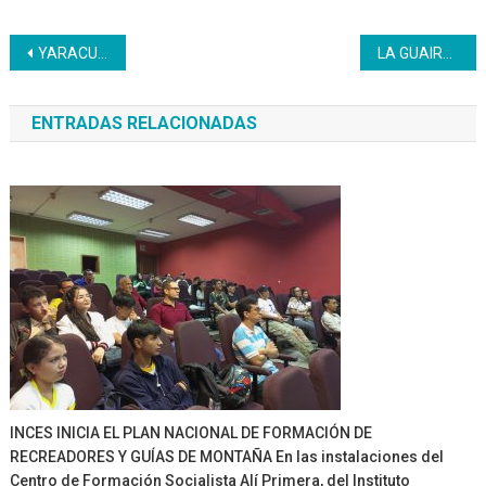
Navegación
YARACUY | Personal Inces hace acompañamiento a estudiantes en cierres de proyectos de CRP
LA GUAIRA | Con mucha alegría se dio inicio al cierre escolar pedagógico socioproductivo 2021-2022
de
ENTRADAS RELACIONADAS
entradas
INCES INICIA EL PLAN NACIONAL DE FORMACIÓN DE
RECREADORES Y GUÍAS DE MONTAÑA En las instalaciones del
Centro de Formación Socialista Alí Primera, del Instituto