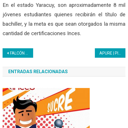
En el estado Yaracuy, son aproximadamente 8 mil
jóvenes estudiantes quienes recibirán el título de
bachiller, y la meta es que sean otorgados la misma
cantidad de certificaciones Inces.
Navegación
FALCÓN | Inces siembra cultura productiva en los jóvenes
APURE | Plan de recuperación de mesas-sillas se activó en la sede regionales del Inces
de
ENTRADAS RELACIONADAS
entradas