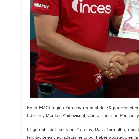
En la EMCI región Yaracuy un total de 76 participantes 
Edición y Montaje Audiovisual, Cómo Hacer un Podcast y 
El gerente del Inces en Yaracuy, Dalvi Torrealba, enca
felicitaciones y agradecimiento por haber apostado en l