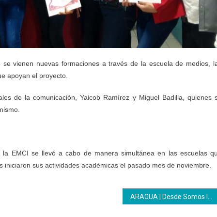
se vienen nuevas formaciones a través de la escuela de medios, l
ue apoyan el proyecto.
ales de la comunicación, Yaicob Ramírez y Miguel Badilla, quienes 
 mismo.
 la EMCI se llevó a cabo de manera simultánea en las escuelas q
les iniciaron sus actividades académicas el pasado mes de noviembre.
ARAGUA | Desde Somos Inces se potenció a las Mujeres en un encuentro con el talento femenino