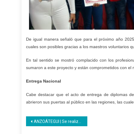
De igual manera señaló que para el próximo año 2025 
cuales son posibles gracias a los maestros voluntarios q
En tal sentido se mostró complacido con los profesion
sumaron a este proyecto y están comprometidos con el
Entrega Nacional
Cabe destacar que el acto de entrega de diplomas de
abrieron sus puertas al público en las regiones, las cua
Navegación
ANZOÁTEGUI | Se realizó entrega de diplomas en la Escuela de Medios y Comunicación Zona Norte
de