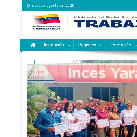
Saltar
sábado, agosto 08, 2026
al
contenido
Instituto Nacional de Ca
Inces
Institución
Regiones
Formación