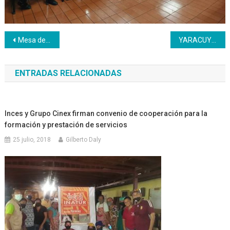
Navegación
Mesa de diálogo para hablar de formación técnica profesional convocó a expertos
YARACUY | Escuela de Medios y Comunicación Inces hizo entrega de diplomas
de
ENTRADAS RELACIONADAS
entradas
Inces y Grupo Cinex firman convenio de cooperación para la
formación y prestación de servicios
25 julio, 2018
Gilberto Daly