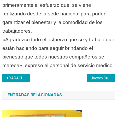
primeramente el esfuerzo que se viene
realizando desde la sede nacional para poder
garantizar el bienestar y la comodidad de los
trabajadores.
«Agradezco todo el esfuerzo que se y trabajo que
están haciendo para seguir brindando el
bienestar que todos nuestros compañeros se
merece», expresó el personal de servicio médico.
Navegación
YARACUY | Inaugurada Expo Feria Productiva Inces 2022
Jueves Cultural: Una tarde de teatro histórico y danza tradicional para celebrar el 63 aniversario del Inces
de
ENTRADAS RELACIONADAS
entradas