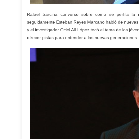
Rafael Sarcina conversó sobre cómo se perfila la i
seguidamente Esteban Reyes Marcano habló de nuevas tec
y el investigador Ociel Alí López tocó el tema de los jó
ofrecer pistas para entender a las nuevas generaciones.