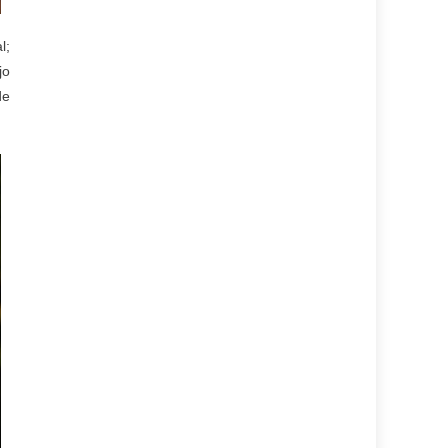
l;
jo
de