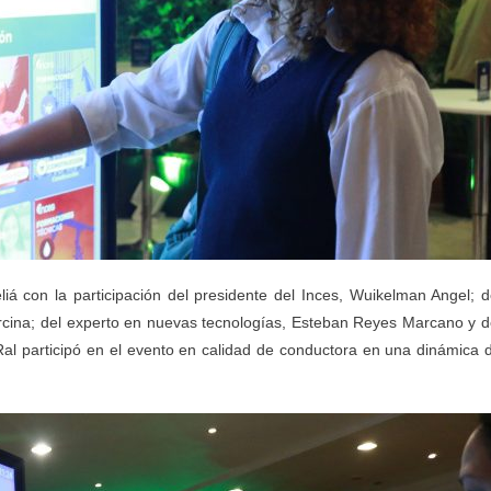
liá con la participación del presidente del Inces, Wuikelman Angel; d
rcina; del experto en nuevas tecnologías, Esteban Reyes Marcano y d
 Ral participó en el evento en calidad de conductora en una dinámica 