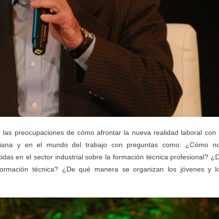
n las preocupaciones de cómo afrontar la nueva realidad laboral con 
tidiana y en el mundo del trabajo con preguntas como: ¿Cómo n
s en el sector industrial sobre la formación técnica profesional? ¿
formación técnica? ¿De qué manera se organizan los jóvenes y l