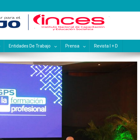
pacitación y Educación Socialis
Entidades De Trabajo
Prensa
Revista I + D