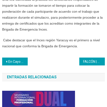
impartir la formación se tomaron el tiempo para colocar la
ponderación de cada participante de acuerdo con el trabajo que
realizaron durante el simulacro, para posteriormente proceder a la
entrega de certificados que los acreditan como integrantes de la
Brigada de Emergencia Inces.
Cabe destacar que el Inces región Yaracuy es el primero a nivel
nacional que conforma la Brigada de Emergencia.
Navegación
En Cayo Cet Belice la maestra Yoselin Ledezma promueve la agroecología
FALCÓN | En el CFS Josefa Camejo del Inces 27 participantes se especializan como panaderos
de
ENTRADAS RELACIONADAS
entradas