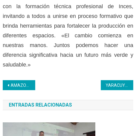
con la formación técnica profesional de Inces,
invitando a todos a unirse en proceso formativo que
brinda herramientas para fortalecer la producción en
diferentes espacios. «El cambio comienza en
nuestras manos. Juntos podemos hacer una
diferencia significativa hacia un futuro más verde y
saludable.»
Navegación
AMAZONAS | Capacitación Integral para el personal de seguridad de Corposervica
YARACUY | Inces cuenta con Brigada de Emergencia
de
ENTRADAS RELACIONADAS
entradas