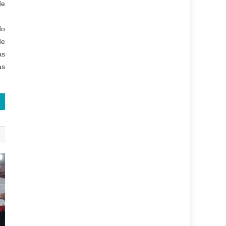
de
do
de
as
as