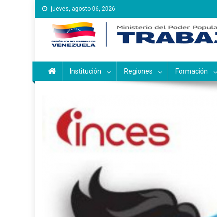
Saltar
jueves, agosto 06, 2026
al
contenido
Instituto Nacional de Ca
Inces
Institución
Regiones
Formación