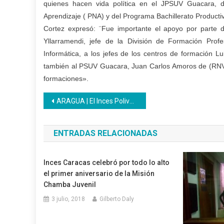
quienes hacen vida política en el JPSUV Guacara, 
Aprendizaje ( PNA) y del Programa Bachillerato Producti
Cortez expresó: ¨Fue importante el apoyo por parte 
Yllarramendi, jefe de la División de Formación Prof
Informática, a los jefes de los centros de formación Lu
también al PSUV Guacara, Juan Carlos Amoros de (RNV)
formaciones».
Navegación
ARAGUA | El Inces Polivalente Bermúdez celebró la diversidad cultural venezolana
de
ENTRADAS RELACIONADAS
entradas
Inces Caracas celebró por todo lo alto
el primer aniversario de la Misión
Chamba Juvenil
3 julio, 2018
Gilberto Daly