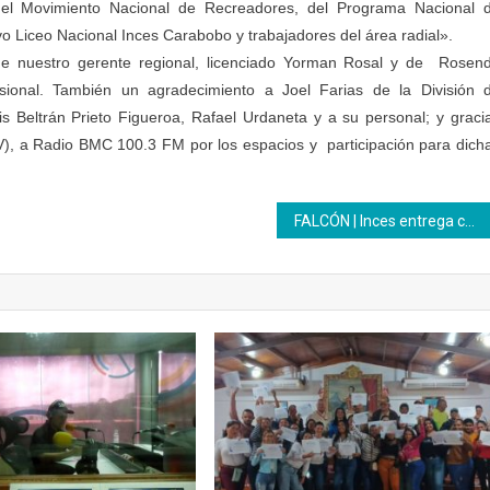
del Movimiento Nacional de Recreadores, del Programa Nacional 
vo Liceo Nacional Inces Carabobo y trabajadores del área radial».
de nuestro gerente regional, licenciado Yorman Rosal y de Rosen
esional. También un agradecimiento a Joel Farias de la División 
is Beltrán Prieto Figueroa, Rafael Urdaneta y a su personal; y graci
, a Radio BMC 100.3 FM por los espacios y participación para dich
FALCÓN | Inces entrega certificados al poder femenino en el municipio Zamora