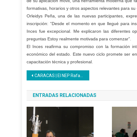
de su aplicación móvil, una herramienta moderna que fac
formativas, horarios y otros aspectos relevantes para su
Orleidys Peña, una de las nuevas participantes, expr
inscripción: “Desde el momento en que llegué para insc
Inces fue excepcional. Me explicaron las diferentes 
preguntas Estoy realmente motivada para comenzar”.
El Inces reafirma su compromiso con la formación integ
económico del estado. Este nuevo ciclo promete ser en
capacitación técnica y profesional.
Navegación
CARACAS | El NEP Rafael Ángulo de La Vega inicia formación en Técnico Básico de Uñas
de
ENTRADAS RELACIONADAS
entradas