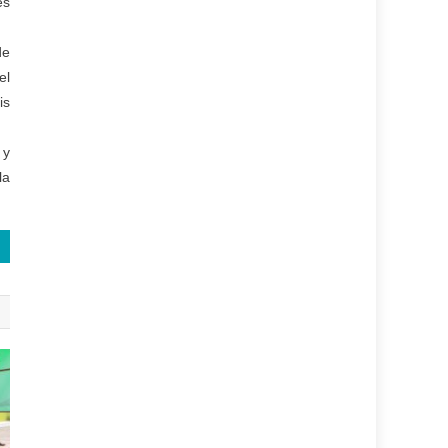
es
de
el
is
 y
la