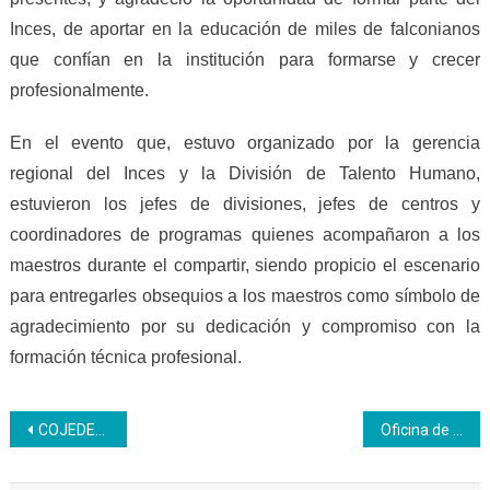
Inces, de aportar en la educación de miles de falconianos
que confían en la institución para formarse y crecer
profesionalmente.
En el evento que, estuvo organizado por la gerencia
regional del Inces y la División de Talento Humano,
estuvieron los jefes de divisiones, jefes de centros y
coordinadores de programas quienes acompañaron a los
maestros durante el compartir, siendo propicio el escenario
para entregarles obsequios a los maestros como símbolo de
agradecimiento por su dedicación y compromiso con la
formación técnica profesional.
Navegación
COJEDES | Tinaquilleros se forman como promotores de salud comunitario
Oficina de Servicios de Seguridad y Salud dictó un taller para responder ante situaciones de emergencia
de