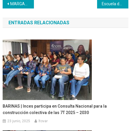
Navegación
MARGARITA | Inces Nueva Esparta es condecorado con la orden Luis Beltrán Prieto Figueroa
Escuela de Idiomas Inces recibe nuevo grupo de estudiantes
de
ENTRADAS RELACIONADAS
entradas
BARINAS | Inces participa en Consulta Nacional para la
construcción colectiva de las 7T 2025 – 2030
23 junio, 2025
ltovar