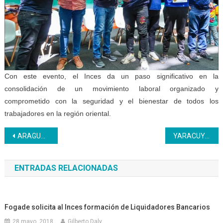
Con este evento, el Inces da un paso significativo en la
consolidación de un movimiento laboral organizado y
comprometido con la seguridad y el bienestar de todos los
trabajadores en la región oriental.
Navegación
ARAGUA | El Inces mejora su conectividad a internet con la instalación de un nuevo switch de fibra óptica
YARACUY | Trabajadores del Inces se benefician con la reactivación del comedor
de
ENTRADAS RELACIONADAS
entradas
Fogade solicita al Inces formación de Liquidadores Bancarios
28 mayo, 2018
Gilberto Daly