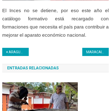
El Inces no se detiene, por eso este año el
catálogo formativo está recargado con
formaciones que necesita el país para contribuir a
mejorar el aparato económico nacional.
Navegación
ARAGUA | Se desarrolló ponencia especial para la protección del ambiente
MARACAIBO | Cerca de 10 mil zulianos aprenderán la técnica en el Inces
de
ENTRADAS RELACIONADAS
entradas