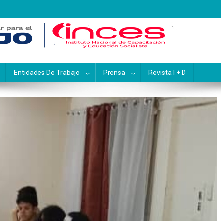
pacitación y Educación Socialis
Entidades De Trabajo
Prensa
Revista I + D