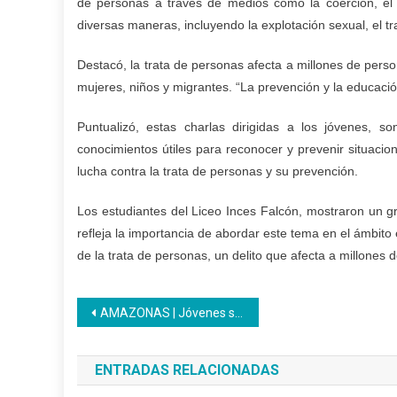
de personas a través de medios como la coerción, e
diversas maneras, incluyendo la explotación sexual, el t
Destacó, la trata de personas afecta a millones de per
mujeres, niños y migrantes. “La prevención y la educac
Puntualizó, estas charlas dirigidas a los jóvenes, 
conocimientos útiles para reconocer y prevenir situaci
lucha contra la trata de personas y su prevención.
Los estudiantes del Liceo Inces Falcón, mostraron un gr
refleja la importancia de abordar este tema en el ámbito 
de la trata de personas, un delito que afecta a millones 
Navegación
AMAZONAS | Jóvenes se incorporan al Programa Nacional de Aprendizaje
de
ENTRADAS RELACIONADAS
entradas