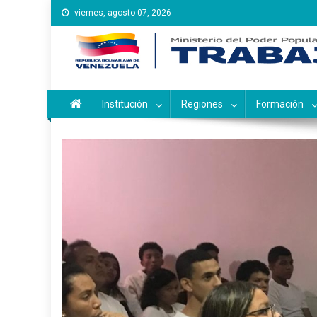
Saltar
viernes, agosto 07, 2026
al
contenido
Instituto Nacional de Ca
Inces
Institución
Regiones
Formación