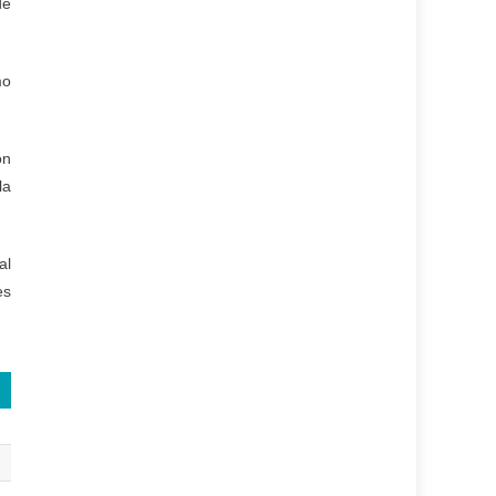
de
mo
on
la
al
es