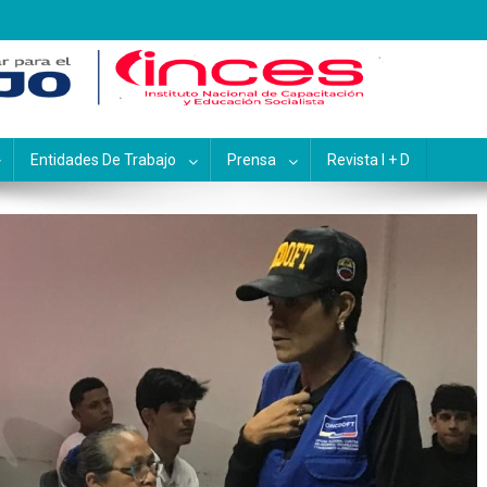
pacitación y Educación Socialis
Entidades De Trabajo
Prensa
Revista I + D