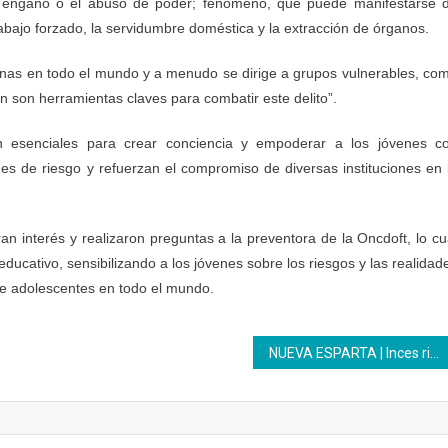
l engaño o el abuso de poder; fenómeno, que
puede manifestarse 
rabajo forzado, la servidumbre
doméstica y la extracción de órganos.
sonas en todo el mundo y a menudo se dirige a grupos
vulnerables, co
ión son herramientas claves para
combatir este delito”.
son esenciales para crear conciencia y empoderar a los jóvenes
c
ones de riesgo y refuerzan el compromiso de diversas
instituciones en 
an interés y realizaron preguntas a la preventora de la
Oncdoft, lo cu
educativo, sensibilizando a los
jóvenes sobre los riesgos y las realidad
de
adolescentes en todo el mundo.
NUEVA ESPARTA | Inces rinde homenaje a Luis Beltrán Prieto Figueroa