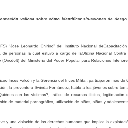
nformación valiosa sobre cómo identificar situaciones
de riesgo
CFS) “José Leonardo Chirino” del Instituto Nacional de
Capacitación
ata de personas la cual estuvo a cargo de la
Oficina Nacional Contra 
 (Oncdoft) del Ministerio
del Poder Popular para Relaciones Interiore
iceo Inces Falcón y la Gerencia del Inces Militar,
participaron más de 
cción, la preventora Swinda
Fernández, habló a los jóvenes sobre tem
¿Quiénes son las
víctimas?, tráfico de recursos ilícitos, legitimación 
usión de material pornográfico, utilización de niños, niñas y adolescent
rave y una violación de los derechos humanos que implica
la explotaci