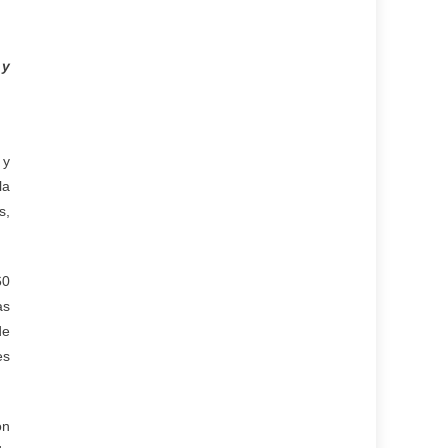
 y
 y
la
s,
60
as
de
es
ón