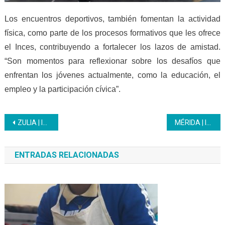
Los encuentros deportivos, también fomentan la actividad
física, como parte de los procesos formativos que les ofrece
el Inces, contribuyendo a fortalecer los lazos de amistad.
“Son momentos para reflexionar sobre los desafíos que
enfrentan los jóvenes actualmente, como la educación, el
empleo y la participación cívica”.
Navegación
ZULIA | Inces certifica a jóvenes con capacidades especiales
MÉRIDA | Inces forma a trabajadores del Teleférico de Mérida como herreros
de
ENTRADAS RELACIONADAS
entradas