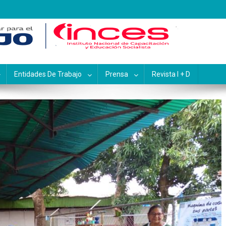
pacitación y Educación Socialis
Entidades De Trabajo
Prensa
Revista I + D