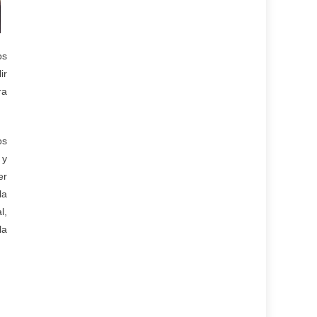
os
ir
ra
os
 y
er
la
l,
la