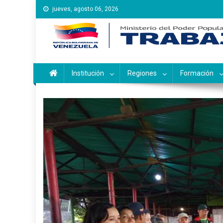
Saltar
jueves, agosto 06, 2026
al
contenido
Instituto Nacional de Ca
Inces
Institución
Regiones
Formación