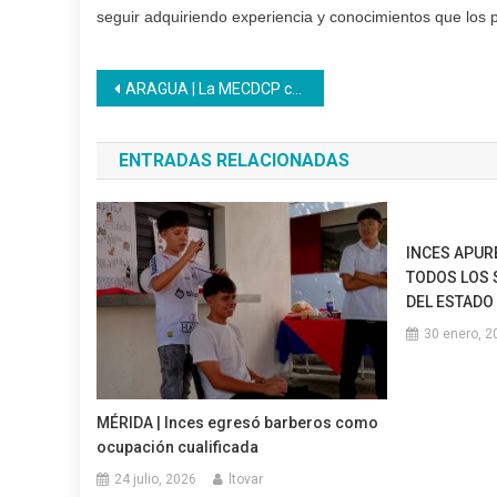
seguir adquiriendo experiencia y conocimientos que los 
Navegación
ARAGUA | La MECDCP conversó desde el Programa Somos Inces sobre la formación técnica profesional
de
ENTRADAS RELACIONADAS
entradas
INCES APUR
TODOS LOS
DEL ESTADO
30 enero, 2
MÉRIDA | Inces egresó barberos como
ocupación cualificada
24 julio, 2026
ltovar