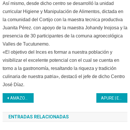
Así mismo, desde dicho centro se desarrolló la unidad
curricular Higiene y Manipulación de Alimentos, dictada en
la comunidad del Cortijo con la maestra tecnica productiva
Juanita Pérez. con apoyo de la maestra Johandy Inojosa y la
presencia de 30 participantes de la comuna agroecológica
Valles de Tucutunemo.
«El objetivo del Inces es formar a nuestra población y
visibilizar el excelente potencial con el cual se cuenta en
torno a la gastronomía, resaltando la riqueza y tradición
culinaria de nuestra patria», destacó el jefe de dicho Centro
José Díaz.
Navegación
AMAZONAS | Inces realiza encuentro estratégico para fortalecer la formación profesional.
APURE | Estudiantes de la UNESR siguen adelante con la formación Granjas Integrales
de
ENTRADAS RELACIONADAS
entradas