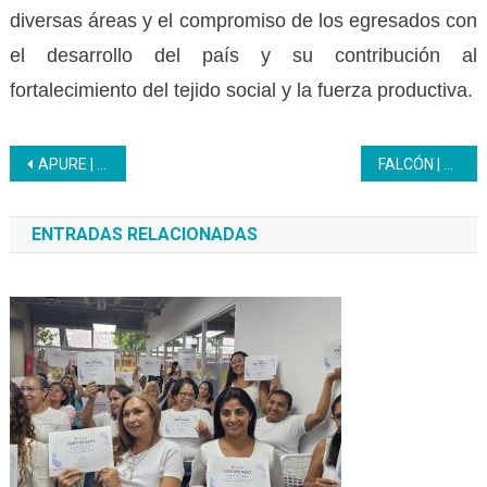
diversas áreas y el compromiso de los egresados con
el desarrollo del país y su contribución al
fortalecimiento del tejido social y la fuerza productiva.
Navegación
APURE | Estudiantes de la UNESR siguen adelante con la formación Granjas Integrales
FALCÓN | Estudiantes del liceo Inces exploran raíces ancestrales de la Cruz de Mayo
de
ENTRADAS RELACIONADAS
entradas