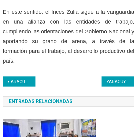
En este sentido, el Inces Zulia sigue a la vanguardia
en una alianza con las entidades de trabajo,
cumpliendo las orientaciones del Gobierno Nacional y
aportando su grano de arena, a través de la
formación para el trabajo, al desarrollo productivo del
país.
Navegación
ARAGUA | El Inces a través de su programa penitenciario Luisa Cáceres de Arismendi realizó una emotiva entrega de certificados
YARACUY | Inces desplegado en todo el territorio para impartir capacitación en ocupaciones productivas
de
ENTRADAS RELACIONADAS
entradas