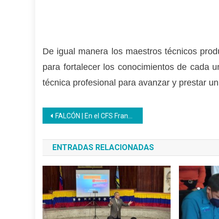
De igual manera los maestros técnicos produ
para fortalecer los conocimientos de cada u
técnica profesional para avanzar y prestar 
Navegación
FALCÓN | En el CFS Francisco de Miranda del Inces comunidades aprenden sobre comunicación efectiva
de
ENTRADAS RELACIONADAS
entradas