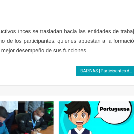
ctivos Inces se trasladan hacia las entidades de traba
no de los participantes, quienes apuestan a la formaci
un mejor desempeño de sus funciones.
BARINAS | Participantes de formación Máquina Recta realizaron labor social en el hospital Dr. Luis Razetti