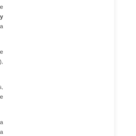
de
 y
la
de
),
s,
de
ra
na