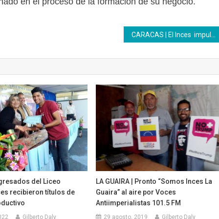
do en el proceso de la formación de su negocio.
CARACAS | El Inces impulsa un espacio de intercambio de saberes sobre el Manual de Normas Técnicas Inces
gresados del Liceo
LA GUAIRA | Pronto “Somos Inces La
es recibieron títulos de
Guaira” al aire por Voces
oductivo
Antiimperialistas 101.5 FM
022
Gilberto Daly
29 agosto, 2019
Gilberto Daly