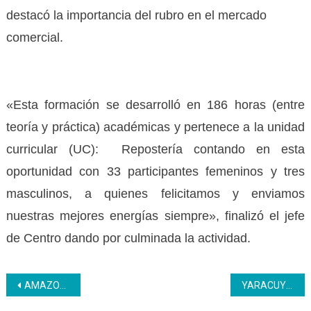
destacó la importancia del rubro en el mercado
comercial.
«Esta formación se desarrolló en 186 horas (entre
teoría y práctica) académicas y pertenece a la unidad
curricular (UC): Repostería contando en esta
oportunidad con 33 participantes femeninos y tres
masculinos, a quienes felicitamos y enviamos
nuestras mejores energías siempre», finalizó el jefe
de Centro dando por culminada la actividad.
Navegación
AMAZONAS | Inces celebra el cierre de la semana aniversario del Programa Nacional de Aprendizaje junto a jóvenes aprendices
YARACUY | Escuela para padres atendió a 65 participantes en segundo encuentro