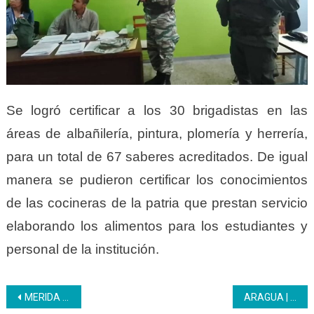
Se logró certificar a los 30 brigadistas en las
áreas de albañilería, pintura, plomería y herrería,
para un total de 67 saberes acreditados. De igual
manera se pudieron certificar los conocimientos
de las cocineras de la patria que prestan servicio
elaborando los alimentos para los estudiantes y
personal de la institución.
Navegación
MERIDA | Jóvenes culminan Formación Servicios de Vinos
ARAGUA | CFS Metalminero Maracay realizó la reparación del Hidroneumático de la Institución