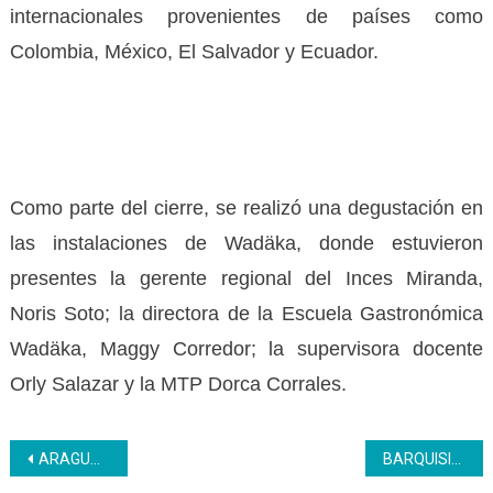
internacionales provenientes de países como
Colombia, México, El Salvador y Ecuador.
Como parte del cierre, se realizó una degustación en
las instalaciones de Wadäka, donde estuvieron
presentes la gerente regional del Inces Miranda,
Noris Soto; la directora de la Escuela Gastronómica
Wadäka, Maggy Corredor; la supervisora docente
Orly Salazar y la MTP Dorca Corrales.
Navegación
ARAGUA | Un llamado a la conciencia sobre el tabaco y los vapeadores en la salud pública
BARQUISIMETO | Inces entrega certificados en la sede administrativa del Saina Lara