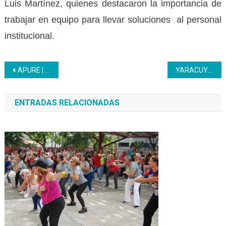
Luis Martínez, quienes destacaron la importancia de
trabajar en equipo para llevar soluciones al personal
institucional.
Navegación
APURE | Docentes de educación física se forman en el Inces con el perfil Entrenador Deportivo
YARACUY | Participación masiva tuvo la primera discusión de las 7T Inces
de
ENTRADAS RELACIONADAS
entradas