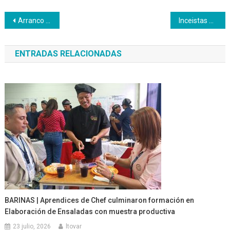
Navegación
Arranco autoformación de maestros y maestras del Inces en el motor Agroalimentario
Inceistas adquieren productos de Proteicos Cojedes
de
ENTRADAS RELACIONADAS
entradas
BARINAS | Aprendices de Chef culminaron formación en
Elaboración de Ensaladas con muestra productiva
23 julio, 2026
ltovar