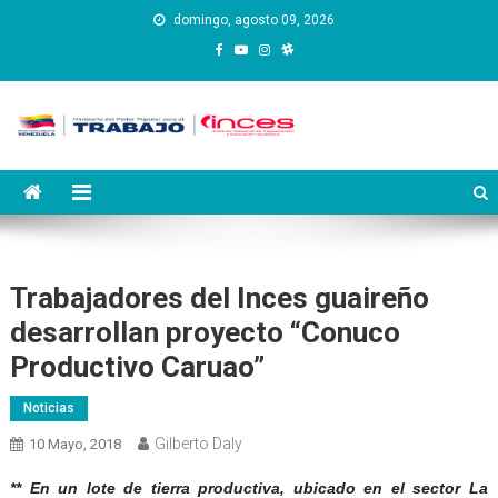
Saltar
domingo, agosto 09, 2026
al
contenido
Instituto Nacional de
Inces
Capacitación y Educación
Socialista
Trabajadores del Inces guaireño
desarrollan proyecto “Conuco
Productivo Caruao”
Noticias
Gilberto Daly
10 Mayo, 2018
** En un lote de tierra productiva, ubicado en el sector La