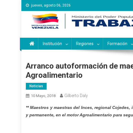
Saltar
jueves, agosto 06, 2026
al
contenido
Instituto Nacional de Ca
Inces
Institución
Regiones
Formación
Arranco autoformación de maes
Agroalimentario
Noticias
Gilberto Daly
10 Mayo, 2018
** Maestros y maestras del Inces, regional Cojedes, 
y permanente, en el motor Agroalimentario para segu