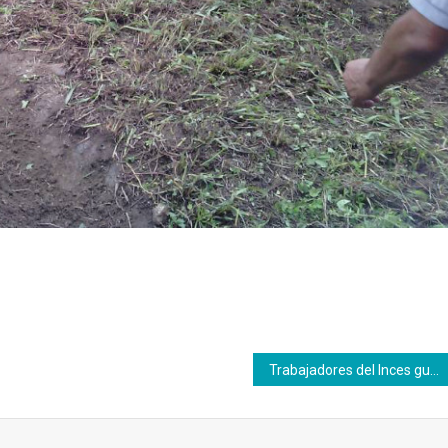
Trabajadores del Inces guaireño desarrollan proyecto “Conuco Productivo Caruao”