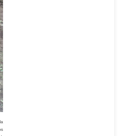
la
os