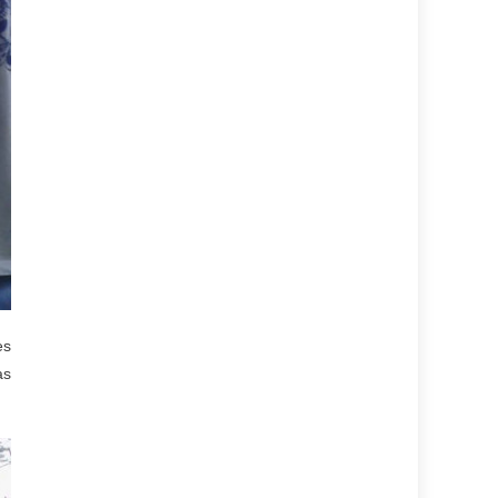
es
as