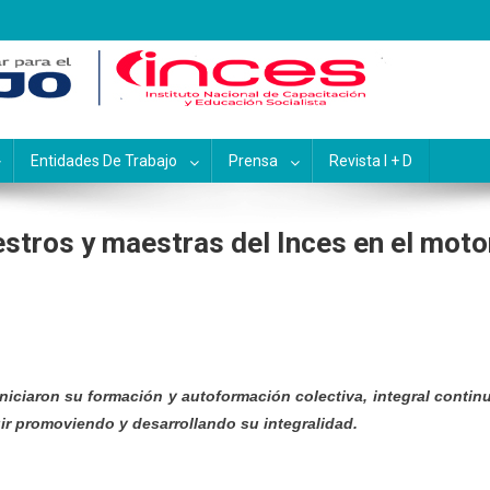
pacitación y Educación Socialis
Entidades De Trabajo
Prensa
Revista I + D
tros y maestras del Inces en el moto
iniciaron su formación y autoformación colectiva, integral contin
ir promoviendo y desarrollando su integralidad.