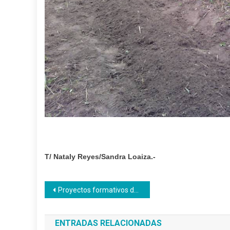
T/ Nataly Reyes/Sandra Loaiza.-
Navegación
Proyectos formativos del Inces consolidan el desarrollo turístico del país
de
ENTRADAS RELACIONADAS