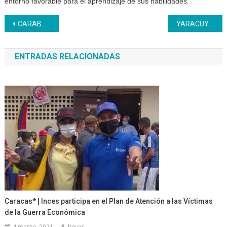
entorno favorable para el aprendizaje de sus habilidades.
Navegación
CARABOBO I Simposio de Seguridad y Salud Laboral se realizó en el Inces
YARACUY | Maestros Inces profundizan sobre normas técnicas
de
ENTRADAS RELACIONADAS
entradas
Caracas* | Inces participa en el Plan de Atención a las Víctimas
de la Guerra Económica
4 marzo, 2021
ltovar