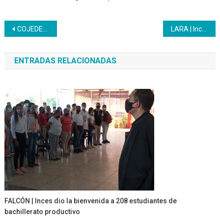
Navegación
COJEDES | Inces participa en la Consulta Nacional 7T
LARA | Inces inicia formación en Herramientas Integradoras para Resolución de Conflictos
de
ENTRADAS RELACIONADAS
entradas
FALCÓN | Inces dio la bienvenida a 208 estudiantes de
bachillerato productivo