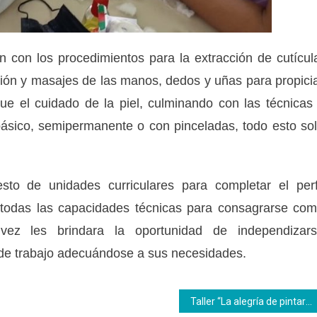
 con los procedimientos para la extracción de cutícul
ción y masajes de las manos, dedos y uñas para propici
ue el cuidado de la piel, culminando con las técnicas
básico, semipermanente o con pinceladas, todo esto so
esto de unidades curriculares para completar el perf
n todas las capacidades técnicas para consagrarse co
u vez les brindara la oportunidad de independizar
 de trabajo adecuándose a sus necesidades.
Taller “La alegría de pintar Caracas” se inició en la sede central del Inces