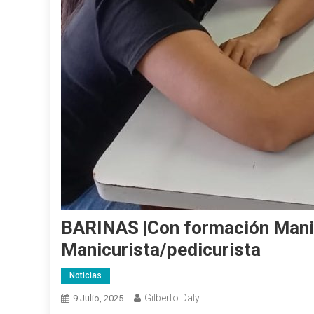
BARINAS |Con formación Manicu
Manicurista/pedicurista
Noticias
Gilberto Daly
9 Julio, 2025