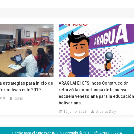
a estrategias para inicio de
ARAGUA| El CFS Inces Construcción
formativas este 2019
reforzó la importancia de la nueva
escuela venezolana para la educació
019
ltovar
bolivariana.
16 junio, 2023
Gilberto Daly
Hecho para el Sitio Web INCES Copyright © 2018 Rif: G-20009922-4