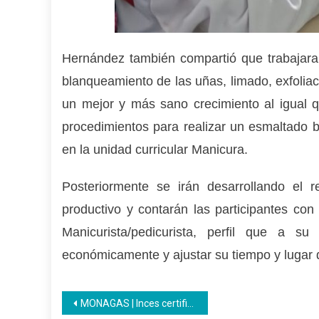
Hernández también compartió que trabajaran
blanqueamiento de las uñas, limado, exfolia
un mejor y más sano crecimiento al igual q
procedimientos para realizar un esmaltado 
en la unidad curricular Manicura.
Posteriormente se irán desarrollando el r
productivo y contarán las participantes co
Manicurista/pedicurista, perfil que a s
económicamente y ajustar su tiempo y lugar
Navegación
MONAGAS | Inces certifica a privados de libertad del Centro de Formación Hombre Nuevo Nelson Mandela