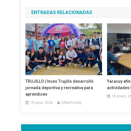
de
ENTRADAS RELACIONADAS
entradas
TRUJILLO | Inces Trujillo desarrolló
Yaracuy afin
jornada deportiva y recreativa para
actividades 
aprendices
18 enero, 2
18 junio, 2026
Gilberto Daly