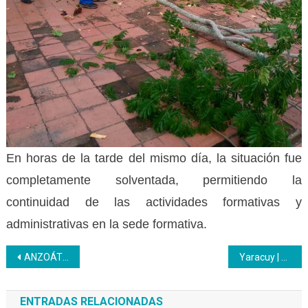
En horas de la tarde del mismo día, la situación fue
completamente solventada, permitiendo la
continuidad de las actividades formativas y
administrativas en la sede formativa.
Navegación
ANZOÁTEGUI | Árbol se desplomó y causó daños en el Inces CFS Pariaguán
Yaracuy | Privados de libertad culminaron formación en Elaboración de Pasapalos
de
ENTRADAS RELACIONADAS