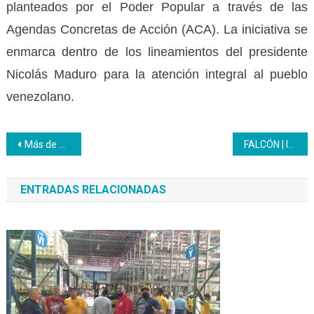
planteados por el Poder Popular a través de las
Agendas Concretas de Acción (ACA). La iniciativa se
enmarca dentro de los lineamientos del presidente
Nicolás Maduro para la atención integral al pueblo
venezolano.
Navegación
Más de 340 jóvenes universitarios inician proceso formativo a través del Inces
FALCÓN | Inces iniciará proyectos formativos en el eje Paraguaná
de
ENTRADAS RELACIONADAS
entradas