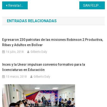
Navegación
Revista I+D del Inces logra indexación internacional
SAN FELIPE | Mujeres yaracuyanas perfeccionan las técnicas del arte culinario
de
ENTRADAS RELACIONADAS
entradas
Egresaron 230 patriotas de las misiones Robinson 2 Productiva,
Ribas y Adultos en Bolívar
16 julio, 2018
Gilberto Daly
Inces y la Unesr impulsan convenio formativo para la
licenciaturas en Educación
15 marzo, 2018
Gilberto Daly