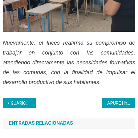
Nuevamente, el Inces reafirma su compromiso de
trabajar en conjunto con las comunidades,
atendiendo directamente las necesidades formativas
de las comunas, con la finalidad de impulsar el
desarrollo productivo de sus habitantes
.
Navegación
GUARICO | Inces celebra 66 años de historia, formación y compromiso con el pueblo venezolano
APURE | Inces celebra su aniversario con gira de medios
de
ENTRADAS RELACIONADAS
entradas