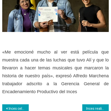
«Me emocioné mucho al ver está película que
muestra cada una de las luchas que tuvo Alí y que lo
llevaron a hacer temas musicales que marcaron la
historia de nuestro país», expresó Alfredo Marchena
trabajador adscrito a la Gerencia General de
Encadenamiento Productivo del Inces
Navegación
Inces celebró la Semana de la Prevención para los trabajadores y la comunidad
Inces realizó Jornada Técnicas sobre Seguridad y Salud en el Trabajo