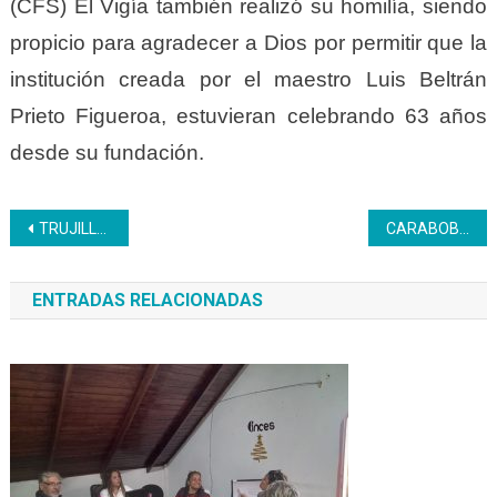
(CFS) El Vigía también realizó su homilía, siendo
propicio para agradecer a Dios por permitir que la
institución creada por el maestro Luis Beltrán
Prieto Figueroa, estuvieran celebrando 63 años
desde su fundación.
Navegación
TRUJILLO | Sesion especial 63 aniversario realizó el CLET en el Inces
CARABOBO | Inces regional se unió simultáneamente a la transmisión nacional para la celebración del 63 Aniversario
de
ENTRADAS RELACIONADAS
entradas