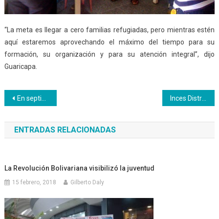
“La meta es llegar a cero familias refugiadas, pero mientras estén
aquí estaremos aprovechando el máximo del tiempo para su
formación, su organización y para su atención integral”, dijo
Guaricapa.
Navegación
En septiembre inicia la cuarta oleada de bachilleres productivos en Aragua
Inces Distrito Capital celebra el 59 aniversario de su fundación
de
ENTRADAS RELACIONADAS
entradas
La Revolución Bolivariana visibilizó la juventud
15 febrero, 2018
Gilberto Daly