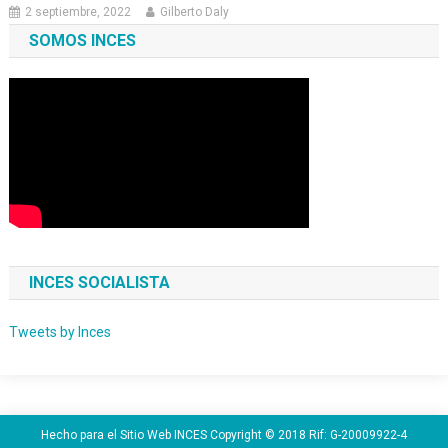
2 septiembre, 2022
Gilberto Daly
SOMOS INCES
INCES SOCIALISTA
Tweets by Inces
Hecho para el Sitio Web INCES Copyright © 2018 Rif: G-20009922-4