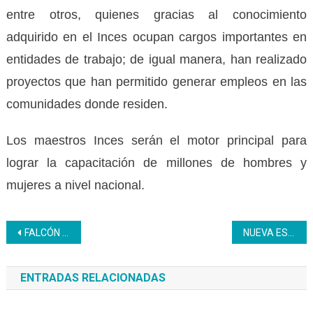
entre otros, quienes gracias al conocimiento
adquirido en el Inces ocupan cargos importantes en
entidades de trabajo; de igual manera, han realizado
proyectos que han permitido generar empleos en las
comunidades donde residen.
Los maestros Inces serán el motor principal para
lograr la capacitación de millones de hombres y
mujeres a nivel nacional.
Navegación
FALCÓN | Inces avanza con programa de certificación y capacitación dirigido a los artesanos del barro
NUEVA ESPARTA | Fedecámaras, CaHotel e Inces consolidan alianza formativa para el sector hotelero
de
ENTRADAS RELACIONADAS
entradas