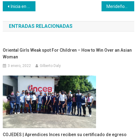
Navegación
Inicia en Belice tercer ciclo de formación técnica-productiva con apoyo del Inces
Merideños egresan del Inces con la técnica del Servicio de Bar
de
ENTRADAS RELACIONADAS
entradas
Oriental Girls Weak spot For Children – How to Win Over an Asian
Woman
3 enero, 2022
Gilberto Daly
COJEDES | Aprendices Inces reciben su certificado de egreso