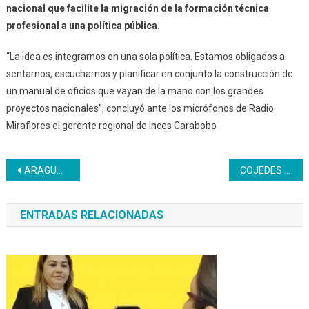
nacional que
facilite
la migración de la formación técnica
profesional a una política pública
.
“La idea es integrarnos en una sola política. Estamos obligados a
sentarnos, escucharnos y planificar en conjunto la construcción de
un manual de oficios que vayan de la mano con los grandes
proyectos nacionales”, concluyó ante los micrófonos de Radio
Miraflores el gerente regional de Inces Carabobo
Navegación
ARAGUA | Nuevos bachilleres productivos y por Acreditación egresan desde el Inces regional
COJEDES | Celebraron encuentro de formación y autoformación
de
ENTRADAS RELACIONADAS
entradas